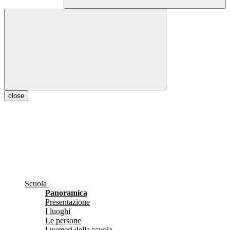
close
Scuola
Panoramica
Presentazione
I luoghi
Le persone
I numeri della scuola