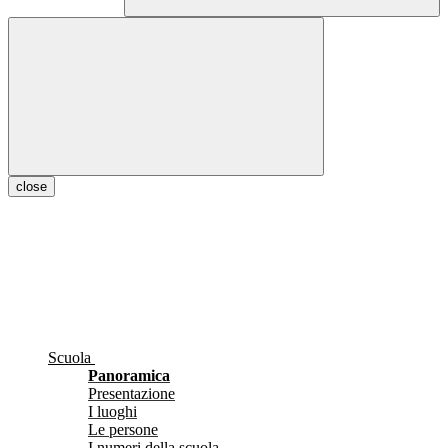
close
Scuola
Panoramica
Presentazione
I luoghi
Le persone
I numeri della scuola