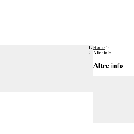
Home
>
Altre info
Altre info