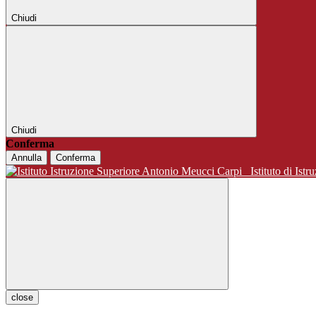
Chiudi
Chiudi
Conferma
Annulla
Conferma
Istituto di 
close