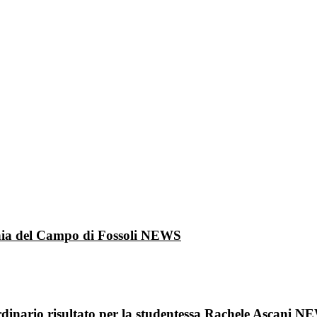
onia del Campo di Fossoli
NEWS
aordinario risultato per la studentessa Rachele Ascani
NE