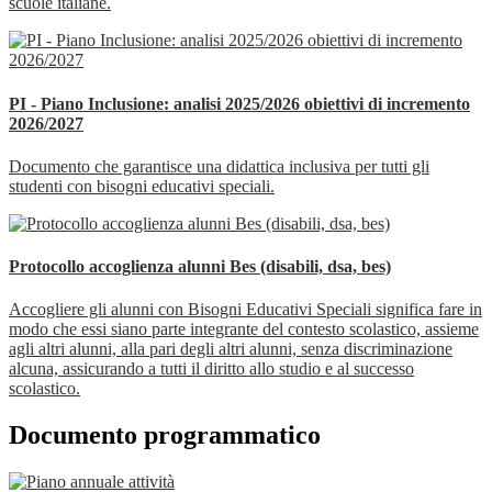
scuole italiane.
PI - Piano Inclusione: analisi 2025/2026 obiettivi di incremento
2026/2027
Documento che garantisce una didattica inclusiva per tutti gli
studenti con bisogni educativi speciali.
Protocollo accoglienza alunni Bes (disabili, dsa, bes)
Accogliere gli alunni con Bisogni Educativi Speciali significa fare in
modo che essi siano parte integrante del contesto scolastico, assieme
agli altri alunni, alla pari degli altri alunni, senza discriminazione
alcuna, assicurando a tutti il diritto allo studio e al successo
scolastico.
Documento programmatico