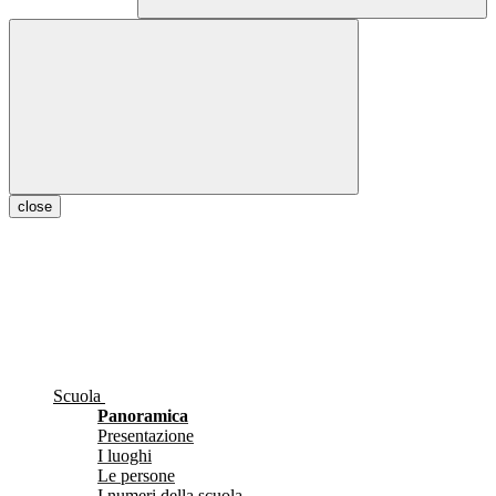
close
Scuola
Panoramica
Presentazione
I luoghi
Le persone
I numeri della scuola