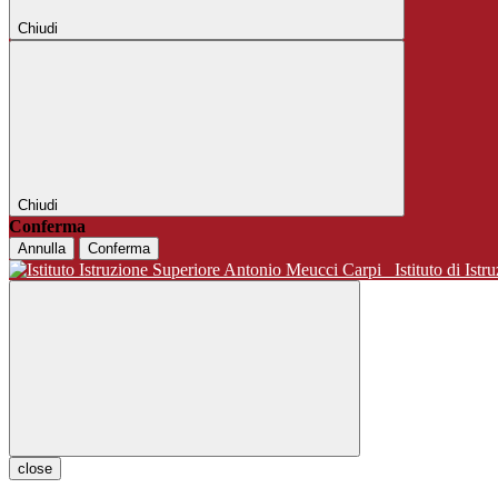
Chiudi
Chiudi
Conferma
Annulla
Conferma
Istituto di 
close