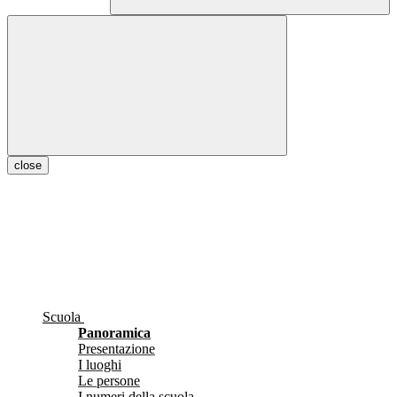
close
Scuola
Panoramica
Presentazione
I luoghi
Le persone
I numeri della scuola