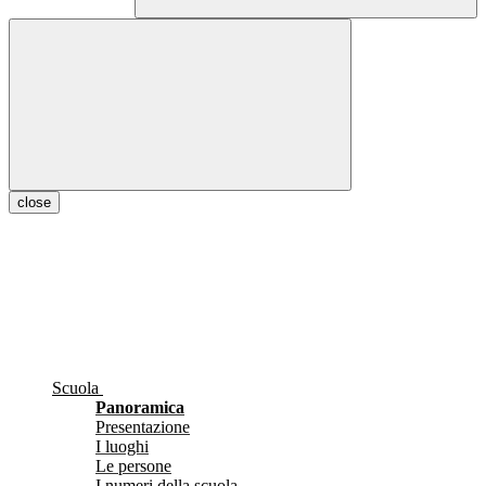
close
Scuola
Panoramica
Presentazione
I luoghi
Le persone
I numeri della scuola