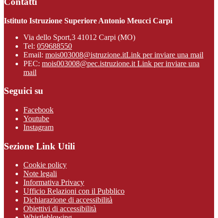
Contatti
Istituto Istruzione Superiore Antonio Meucci Carpi
Via dello Sport,3 41012 Carpi (MO)
Tel:
059688550
Email:
mois003008@istruzione.it
Link per inviare una mail
PEC:
mois003008@pec.istruzione.it
Link per inviare una
mail
Seguici su
Facebook
Youtube
Instagram
Sezione Link Utili
Cookie policy
Note legali
Informativa Privacy
Ufficio Relazioni con il Pubblico
Dichiarazione di accessibilità
Obiettivi di accessibilità
Whistleblowing