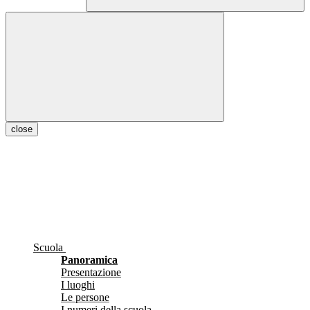
close
Scuola
Panoramica
Presentazione
I luoghi
Le persone
I numeri della scuola