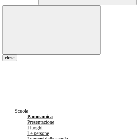
close
Scuola
Panoramica
Presentazione
I luoghi
Le persone
I numeri della scuola