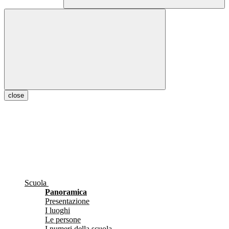
close
Scuola
Panoramica
Presentazione
I luoghi
Le persone
I numeri della scuola