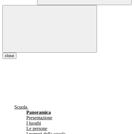
close
Scuola
Panoramica
Presentazione
I luoghi
Le persone
I numeri della scuola