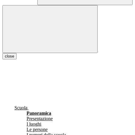
close
Scuola
Panoramica
Presentazione
I luoghi
Le persone
I numeri della scuola