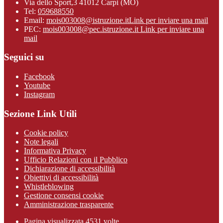
Via dello Sport,3 41012 Carpi (MO)
Tel:
059688550
Email:
mois003008@istruzione.it
Link per inviare una mail
PEC:
mois003008@pec.istruzione.it
Link per inviare una
mail
Seguici su
Facebook
Youtube
Instagram
Sezione Link Utili
Cookie policy
Note legali
Informativa Privacy
Ufficio Relazioni con il Pubblico
Dichiarazione di accessibilità
Obiettivi di accessibilità
Whistleblowing
Gestione consensi cookie
Amministrazione trasparente
Pagina visualizzata
4531
volte