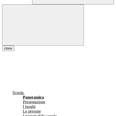
close
Scuola
Panoramica
Presentazione
I luoghi
Le persone
I numeri della scuola