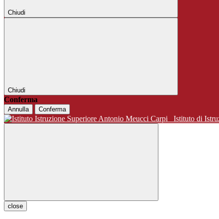
Chiudi
Chiudi
Conferma
Annulla
Conferma
Istituto di 
close