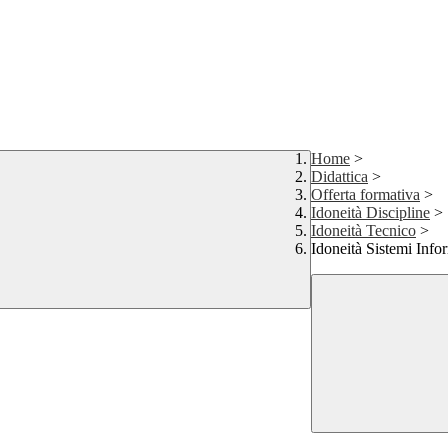
Home
>
Didattica
>
Offerta formativa
>
Idoneità Discipline
>
Idoneità Tecnico
>
Idoneità Sistemi Info