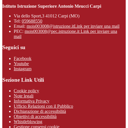
Istituto Istruzione Superiore Antonio Meucci Carpi
Via dello Sport,3 41012 Carpi (MO)
Tel:
059688550
Email:
mois003008@istruzione.it
Link per inviare una mail
PEC:
mois003008@pec.istruzione.it
Link per inviare una
mail
Seguici su
Facebook
Youtube
Instagram
Sezione Link Utili
Cookie policy
Note legali
Informativa Privacy
Ufficio Relazioni con il Pubblico
Dichiarazione di accessibilità
Obiettivi di accessibilità
Whistleblowing
Gestione consensi cookie