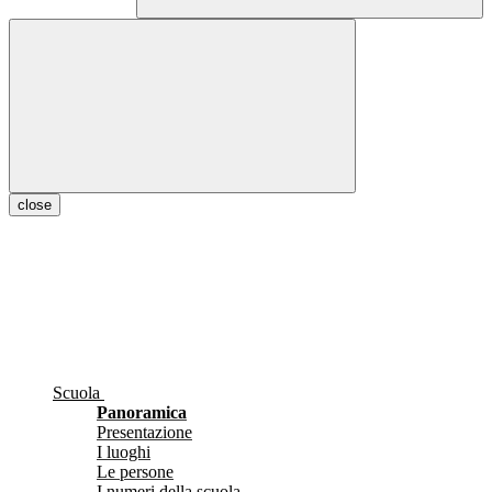
close
Scuola
Panoramica
Presentazione
I luoghi
Le persone
I numeri della scuola