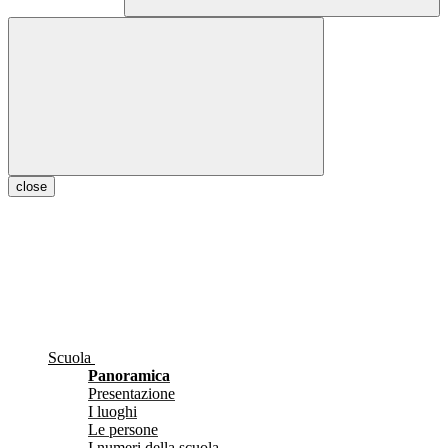
close
Scuola
Panoramica
Presentazione
I luoghi
Le persone
I numeri della scuola