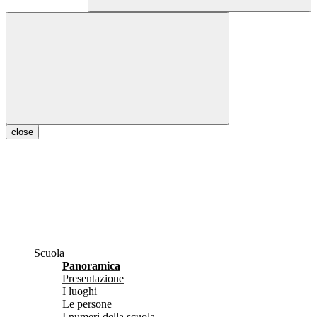
close
Scuola
Panoramica
Presentazione
I luoghi
Le persone
I numeri della scuola