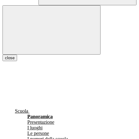
close
Scuola
Panoramica
Presentazione
I luoghi
Le persone
I numeri della scuola