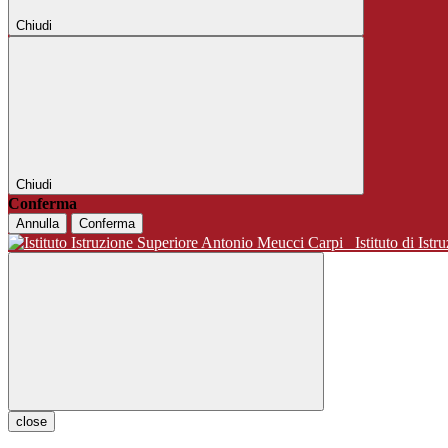
Chiudi
Chiudi
Conferma
Annulla
Conferma
Istituto di 
close