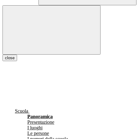
close
Scuola
Panoramica
Presentazione
I luoghi
Le persone
I numeri della scuola