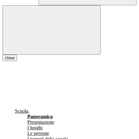
close
Scuola
Panoramica
Presentazione
I luoghi
Le persone
I numeri della scuola