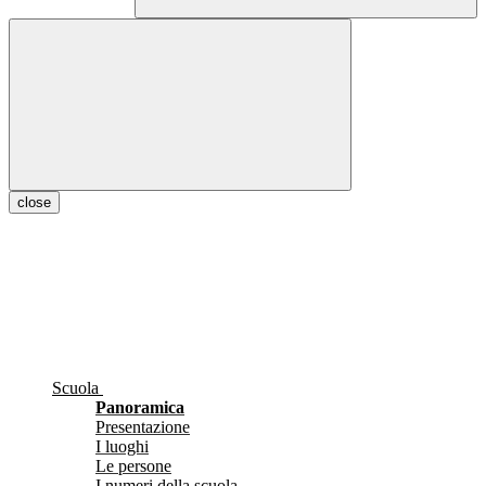
close
Scuola
Panoramica
Presentazione
I luoghi
Le persone
I numeri della scuola