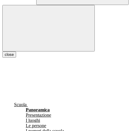
close
Scuola
Panoramica
Presentazione
I luoghi
Le persone
I numeri della scuola