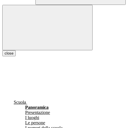
close
Scuola
Panoramica
Presentazione
I luoghi
Le persone
I numeri della scuola