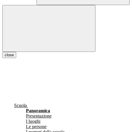
close
Scuola
Panoramica
Presentazione
I luoghi
Le persone
I numeri della scuola