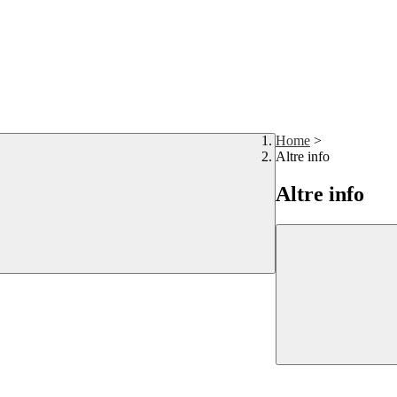
Home
>
Altre info
Altre info