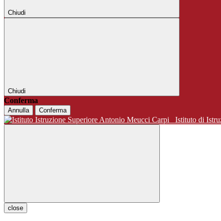
Chiudi
Chiudi
Conferma
Annulla
Conferma
Istituto di 
close