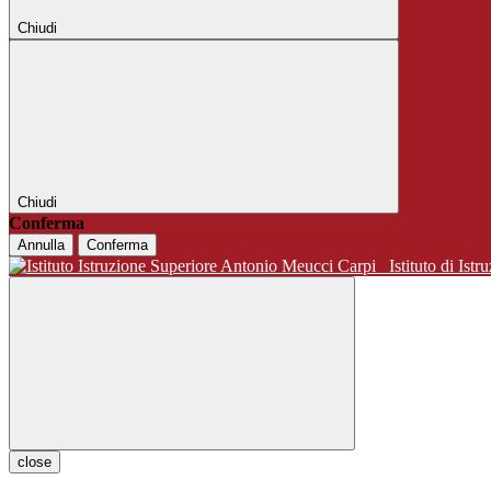
Chiudi
Chiudi
Conferma
Annulla
Conferma
Istituto di 
close