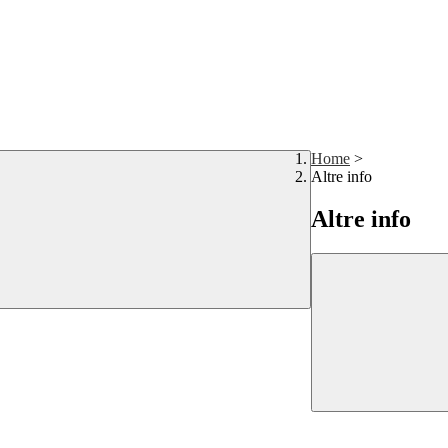
Home
>
Altre info
Altre info