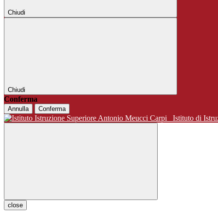
Chiudi
Chiudi
Conferma
Annulla
Conferma
Istituto di 
close