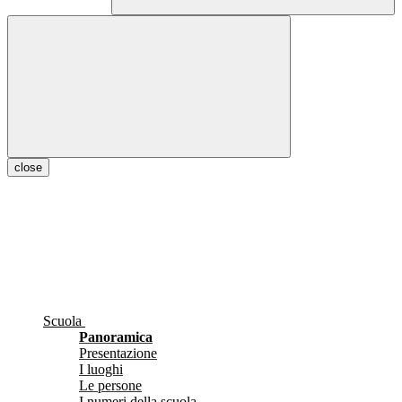
close
Scuola
Panoramica
Presentazione
I luoghi
Le persone
I numeri della scuola