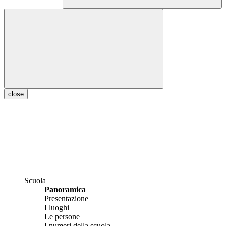
close
Scuola
Panoramica
Presentazione
I luoghi
Le persone
I numeri della scuola