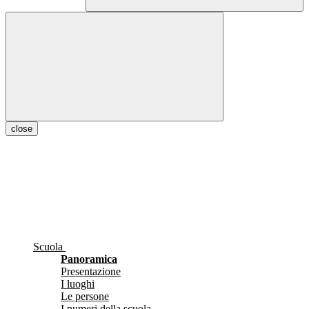
close
Scuola
Panoramica
Presentazione
I luoghi
Le persone
I numeri della scuola