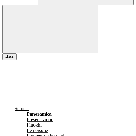
close
Scuola
Panoramica
Presentazione
I luoghi
Le persone
I numeri della scuola