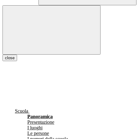
close
Scuola
Panoramica
Presentazione
I luoghi
Le persone
I numeri della scuola