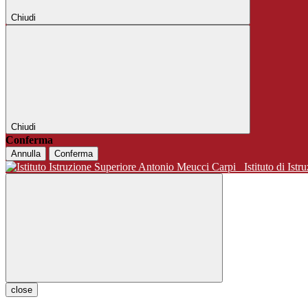
Chiudi
Chiudi
Conferma
Annulla
Conferma
Istituto di 
close