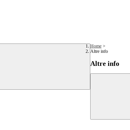
Home
>
Altre info
Altre info