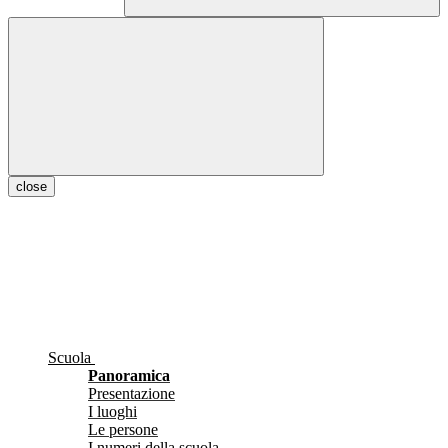
close
Scuola
Panoramica
Presentazione
I luoghi
Le persone
I numeri della scuola