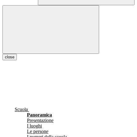
close
Scuola
Panoramica
Presentazione
I luoghi
Le persone
I numeri della scuola