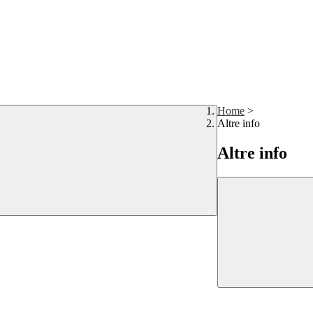
Home
>
Altre info
Altre info