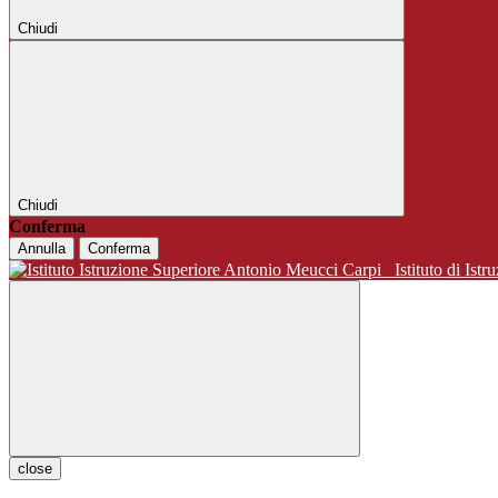
Chiudi
Chiudi
Conferma
Annulla
Conferma
Istituto di 
close