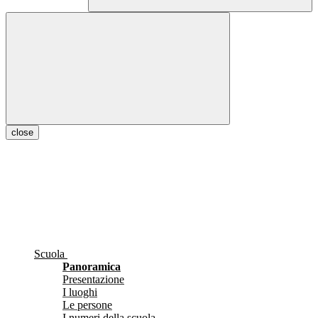
close
Scuola
Panoramica
Presentazione
I luoghi
Le persone
I numeri della scuola