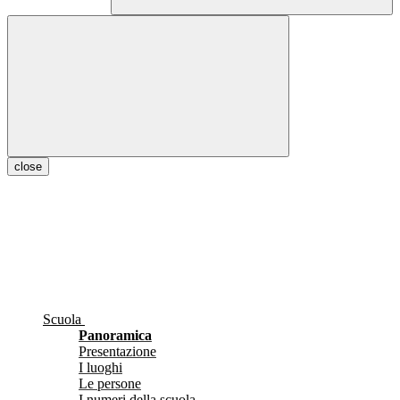
close
Scuola
Panoramica
Presentazione
I luoghi
Le persone
I numeri della scuola