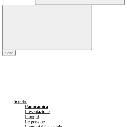
close
Scuola
Panoramica
Presentazione
I luoghi
Le persone
I numeri della scuola