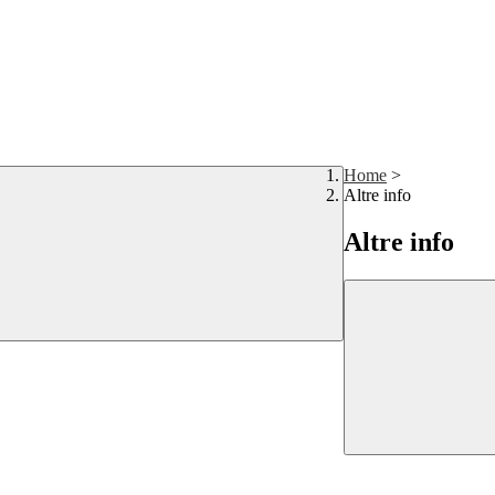
Home
>
Altre info
Altre info