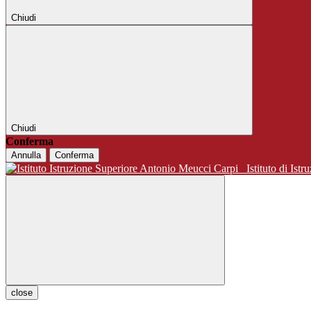
Chiudi
Chiudi
Conferma
Annulla
Conferma
Istituto di 
close