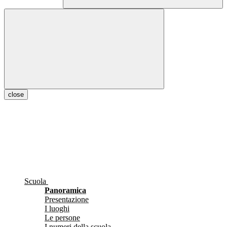
close
Scuola
Panoramica
Presentazione
I luoghi
Le persone
I numeri della scuola