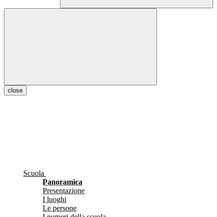
close
Scuola
Panoramica
Presentazione
I luoghi
Le persone
I numeri della scuola