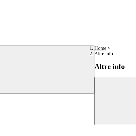
Home
>
Altre info
Altre info