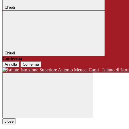
Chiudi
Chiudi
Conferma
Annulla
Conferma
Istituto di 
close