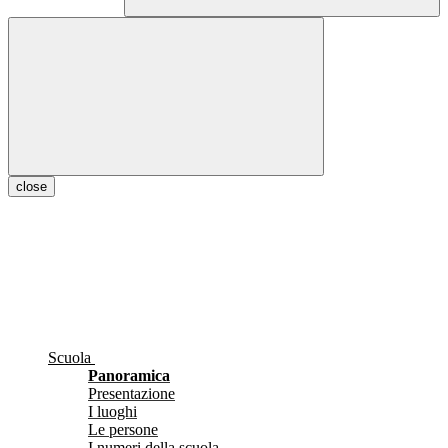
close
Scuola
Panoramica
Presentazione
I luoghi
Le persone
I numeri della scuola