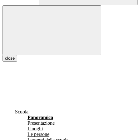
close
Scuola
Panoramica
Presentazione
I luoghi
Le persone
I numeri della scuola