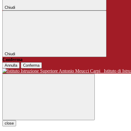
Chiudi
Chiudi
Conferma
Annulla
Conferma
Istituto di 
close