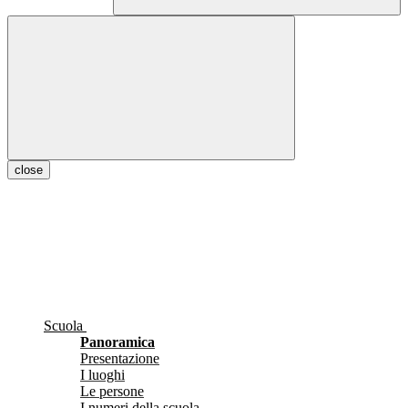
close
Scuola
Panoramica
Presentazione
I luoghi
Le persone
I numeri della scuola