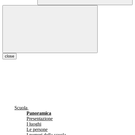
close
Scuola
Panoramica
Presentazione
I luoghi
Le persone
I numeri della scuola